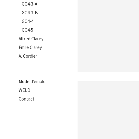
GC4-3-A
GC4-3-B
GC4-4
GC4-5
Alfred Clarey
Emile Clarey
A. Cordier
Mode d'emploi
WELD
Contact