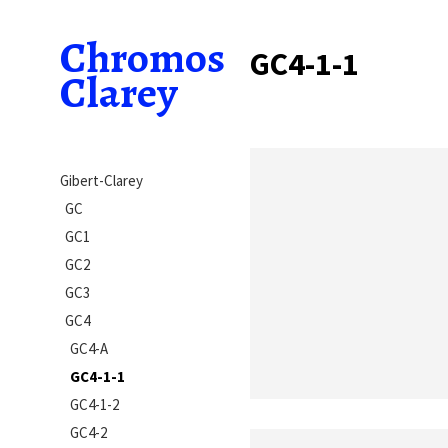
Chromos
GC4-1-1
Clarey
Gibert-Clarey
GC
GC1
GC2
GC3
GC4
GC4-A
GC4-1-1
GC4-1-2
GC4-2